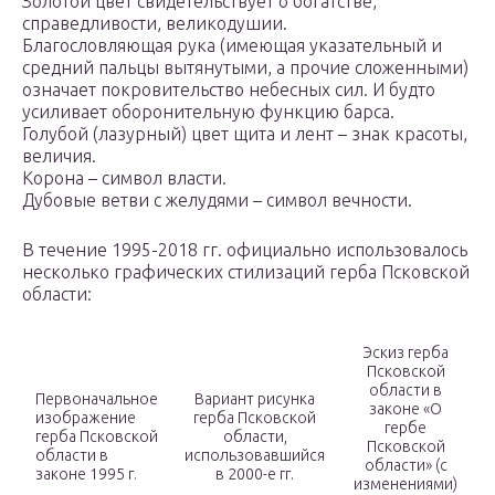
Золотой цвет свидетельствует о богатстве,
справедливости, великодушии.
Благословляющая рука (имеющая указательный и
средний пальцы вытянутыми, а прочие сложенными)
означает покровительство небесных сил. И будто
усиливает оборонительную функцию барса.
Голубой (лазурный) цвет щита и лент – знак красоты,
величия.
Корона – символ власти.
Дубовые ветви с желудями – символ вечности.
В течение 1995-2018 гг. официально использовалось
несколько графических стилизаций герба Псковской
области:
Эскиз герба
Псковской
области в
Первоначальное
Вариант рисунка
законе «О
изображение
герба Псковской
гербе
герба Псковской
области,
Псковской
области в
использовавшийся
области» (с
законе 1995 г.
в 2000-е гг.
изменениями)