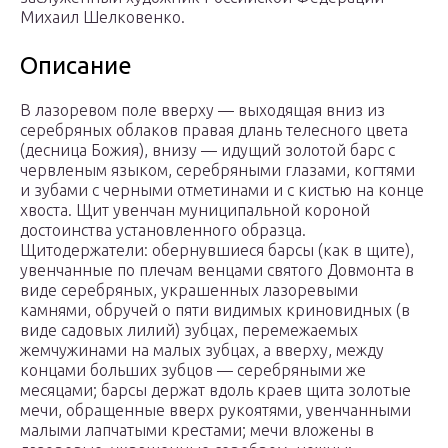
Михаил Шелковенко.
Описание
В лазоревом поле вверху — выходящая вниз из
серебряных облаков правая длань телесного цвета
(десница Божия), внизу — идущий золотой барс с
червленым языком, серебряными глазами, когтями
и зубами с черными отметинами и с кистью на конце
хвоста. Щит увенчан муниципальной короной
достоинства установленного образца.
Щитодержатели: обернувшиеся барсы (как в щите),
увенчанные по плечам венцами святого Довмонта в
виде серебряных, украшенных лазоревыми
камнями, обручей о пяти видимых криновидных (в
виде садовых лилий) зубцах, перемежаемых
жемчужинами на малых зубцах, а вверху, между
концами больших зубцов — серебряными же
месяцами; барсы держат вдоль краев щита золотые
мечи, обращенные вверх рукоятями, увенчанными
малыми лапчатыми крестами; мечи вложены в