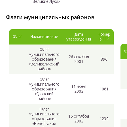
Великие Луки»
Флаги муниципальных районов
Дата
Номер
Флаг
Наименование
утверждения
в ГГР
Флаг
Ф
муниципального
26 декабря
образования
896
2001
«Великолукский
район»
Флаг
муниципального
11 июня
образования
1061
2002
«Гдовский
район»
Флаг
муниципального
16 октября
образования
1239
2002
«Невельский