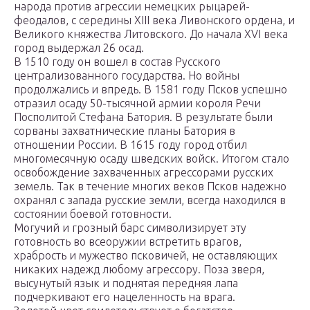
народа против агрессии немецких рыцарей-
феодалов, с середины XIII века Ливонского ордена, и
Великого княжества Литовского. До начала XVI века
город выдержал 26 осад.
В 1510 году он вошел в состав Русского
централизованного государства. Но войны
продолжались и впредь. В 1581 году Псков успешно
отразил осаду 50-тысячной армии короля Речи
Посполитой Стефана Батория. В результате были
сорваны захватнические планы Батория в
отношении России. В 1615 году город отбил
многомесячную осаду шведских войск. Итогом стало
освобождение захваченных агрессорами русских
земель. Так в течение многих веков Псков надежно
охранял с запада русские земли, всегда находился в
состоянии боевой готовности.
Могучий и грозный барс символизирует эту
готовность во всеоружии встретить врагов,
храбрость и мужество псковичей, не оставляющих
никаких надежд любому агрессору. Поза зверя,
высунутый язык и поднятая передняя лапа
подчеркивают его нацеленность на врага.