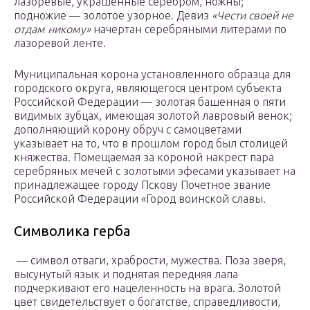
лазоревые, украшенные серебром, ножны;
подножие — золотое узорное. Девиз
«Чести своей не
отдам никому»
начертан серебряными литерами по
лазоревой ленте.
Муниципальная корона установленного образца для
городского округа, являющегося центром субъекта
Российской Федерации — золотая башенная о пяти
видимых зубцах, имеющая золотой лавровый венок;
дополняющий корону обруч с самоцветами
указывает на то, что в прошлом город был столицей
княжества. Помещаемая за короной накрест пара
серебряных мечей с золотыми эфесами указывает на
принадлежащее городу Пскову Почетное звание
Российской Федерации «Город воинской славы.
Символика герба
— символ отваги, храбрости, мужества. Поза зверя,
высунутый язык и поднятая передняя лапа
подчеркивают его нацеленность на врага. Золотой
цвет свидетельствует о богатстве, справедливости,