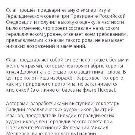
Флаг прошёл предварительную экспертизу в
Геральдическом совете при Президенте Российской
Федерации и получил высокую оценку, в частности
было отмечено, что проект составлен на высоком
геральдическом уровне, отвечает всем требованиям,
предъявляемым к знакам такого рода, не вызывает
никаких возражений и замечаний.
Флаг представляет собой синее полотнище с белым и
жёлтым краями, которые повторяют абрис короны
князя Довмонта, легендарного защитника Пскова. В
центре полотнища изображён барс, хвост которого,
как и у природного прототипа, не заканчивается
кисточкой (в отличие от барса на флаге Пскова).
Авторами-разработчиками выступили: секретарь
Гильдии геральдических художников Дмитрий
Иванов, председатель Гильдии геральдических
художников, член Геральдического совета при
Президенте Российской Федерации Михаил
Медведев, вице-председатель Гильдии