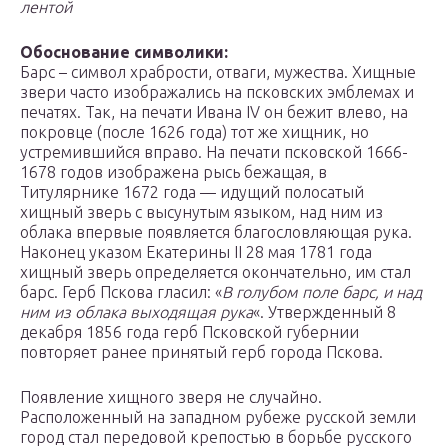
лентой
Обоснование символики:
Барс – символ храбрости, отваги, мужества. Хищные
звери часто изображались на псковских эмблемах и
печатях. Так, на печати Ивана IV он бежит влево, на
покровце (после 1626 года) тот же хищник, но
устремившийся вправо. На печати псковской 1666-
1678 годов изображена рысь бежащая, в
Титулярнике 1672 года — идущий полосатый
хищный зверь с высунутым языком, над ним из
облака впервые появляется благословляющая рука.
Наконец указом Екатерины II 28 мая 1781 года
хищный зверь определяется окончательно, им стал
барс. Герб Пскова гласил: «
В голубом поле барс, и над
ним из облака выходящая рука
«. Утвержденный 8
декабря 1856 года герб Псковской губернии
повторяет ранее принятый герб города Пскова.
Появление хищного зверя не случайно.
Расположенный на западном рубеже русской земли
город стал передовой крепостью в борьбе русского