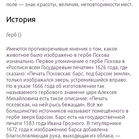
поле — знак красоты, величия, неповторимости мест.
История
Герб ()
Имеются противоречивые мнения о том, какое
животное было изображено в гербе Пскова
изначально. Первое упоминание о гербе Пскова в
«Росписи всем Государевым печатям» 1626 года, где
сказано: «Печать Псковская: барс, под барсом земля»,
только изображался зверь, устремившийся вправо.
Но в указе 1666 года об изготовлении так
называемого гербового знамени царя Алексея
Михайловича есть такое описание: «Печать
псковская, на ней рысь бежащая». Всё же
большинство источников называют помещённого в
гербе зверя барсом. Барс есть на государственной
печати 1583 года Ивана Грозного. В титулярнике
1672 года к изображению барса добавлена
благословляющая рука, выходящая из облака, —