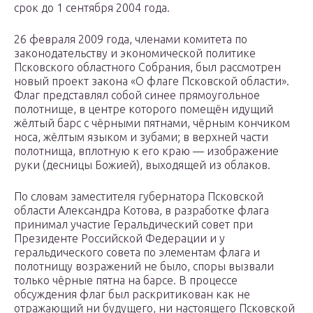
срок до 1 сентября 2004 года.
26 февраля 2009 года, членами комитета по
законодательству и экономической политике
Псковского областного Собрания, был рассмотрен
новый проект закона «О флаге Псковской области».
Флаг представлял собой синее прямоугольное
полотнище, в центре которого помещён идущий
жёлтый барс с чёрными пятнами, чёрным кончиком
носа, жёлтым языком и зубами; в верхней части
полотнища, вплотную к его краю — изображение
руки (десницы Божией), выходящей из облаков.
По словам заместителя губернатора Псковской
области Александра Котова, в разработке флага
принимал участие Геральдический совет при
Президенте Российской Федерации и у
геральдического совета по элементам флага и
полотнищу возражений не было, споры вызвали
только чёрные пятна на барсе. В процессе
обсуждения флаг был раскритикован как не
отражающий ни будущего, ни настоящего Псковской