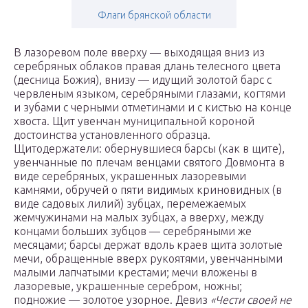
Флаги брянской области
В лазоревом поле вверху — выходящая вниз из
серебряных облаков правая длань телесного цвета
(десница Божия), внизу — идущий золотой барс с
червленым языком, серебряными глазами, когтями
и зубами с черными отметинами и с кистью на конце
хвоста. Щит увенчан муниципальной короной
достоинства установленного образца.
Щитодержатели: обернувшиеся барсы (как в щите),
увенчанные по плечам венцами святого Довмонта в
виде серебряных, украшенных лазоревыми
камнями, обручей о пяти видимых криновидных (в
виде садовых лилий) зубцах, перемежаемых
жемчужинами на малых зубцах, а вверху, между
концами больших зубцов — серебряными же
месяцами; барсы держат вдоль краев щита золотые
мечи, обращенные вверх рукоятями, увенчанными
малыми лапчатыми крестами; мечи вложены в
лазоревые, украшенные серебром, ножны;
подножие — золотое узорное. Девиз
«Чести своей не