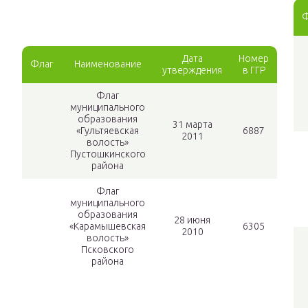
Ф
Дата
Номер
Флаг
Наименование
утверждения
в ГГР
Флаг
муниципального
образования
31 марта
«Гультяевская
6887
2011
волость»
Пустошкинского
района
Флаг
муниципального
образования
28 июня
«Карамышевская
6305
2010
волость»
Псковского
района