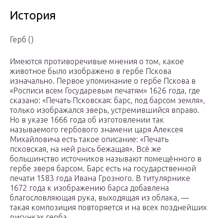
История
Герб ()
Имеются противоречивые мнения о том, какое
животное было изображено в гербе Пскова
изначально. Первое упоминание о гербе Пскова в
«Росписи всем Государевым печатям» 1626 года, где
сказано: «Печать Псковская: барс, под барсом земля»,
только изображался зверь, устремившийся вправо.
Но в указе 1666 года об изготовлении так
называемого гербового знамени царя Алексея
Михайловича есть такое описание: «Печать
псковская, на ней рысь бежащая». Всё же
большинство источников называют помещённого в
гербе зверя барсом. Барс есть на государственной
печати 1583 года Ивана Грозного. В титулярнике
1672 года к изображению барса добавлена
благословляющая рука, выходящая из облака, —
такая композиция повторяется и на всех позднейших
рисунках герба.