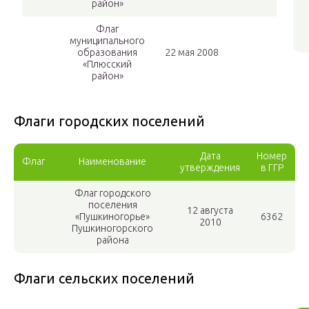
район»
Флаг
муниципального
образования
22 мая 2008
«Плюсский
район»
Флаги городских поселений
Дата
Номер
Флаг
Наименование
утверждения
в ГГР
Флаг городского
поселения
12 августа
«Пушкиногорье»
6362
2010
Пушкиногорского
района
Флаги сельских поселений