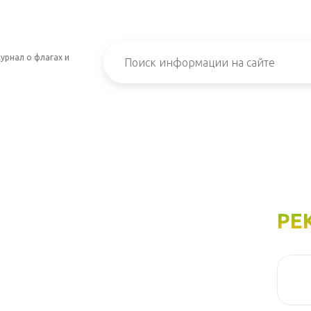
урнал о флагах и
РЕ