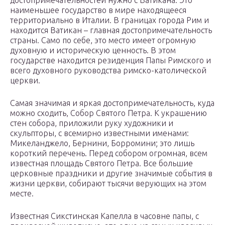
достопримечательностей нужно с Ватикана. Это
наименьшее государство в мире находящееся
территориально в Италии. В границах города Рим и
находится Ватикан – главная достопримечательность
страны. Само по себе, это место имеет огромную
духовную и историческую ценность. В этом
государстве находится резиденция Папы Римского и
всего духовного руководства римско-католической
церкви.
Самая значимая и яркая достопримечательность, куда
можно сходить, Собор Святого Петра. К украшению
стен собора, приложили руку художники и
скульпторы, с всемирно известными именами:
Микеланджело, Бернини, Борромини; это лишь
короткий перечень. Перед собором огромная, всем
известная площадь Святого Петра. Все большие
церковные праздники и другие значимые события в
жизни церкви, собирают тысячи верующих на этом
месте.
Известная Сикстинская Капелла в часовне папы, с