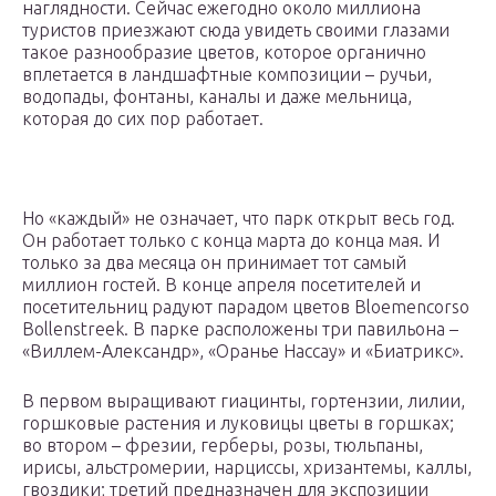
наглядности. Сейчас ежегодно около миллиона
туристов приезжают сюда увидеть своими глазами
такое разнообразие цветов, которое органично
вплетается в ландшафтные композиции – ручьи,
водопады, фонтаны, каналы и даже мельница,
которая до сих пор работает.
Но «каждый» не означает, что парк открыт весь год.
Он работает только с конца марта до конца мая. И
только за два месяца он принимает тот самый
миллион гостей. В конце апреля посетителей и
посетительниц радуют парадом цветов Bloemencorso
Bollenstreek. В парке расположены три павильона –
«Виллем-Александр», «Оранье Нассау» и «Биатрикс».
В первом выращивают гиацинты, гортензии, лилии,
горшковые растения и луковицы цветы в горшках;
во втором – фрезии, герберы, розы, тюльпаны,
ирисы, альстромерии, нарциссы, хризантемы, каллы,
гвоздики; третий предназначен для экспозиции