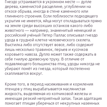
Гнездо устраивается в укромном месте — дупле
дерева, каменистой расщелине, углублении на
откосе обрыва, иногда в стене каменного или
глиняного строения. Если поблизости подходящего
укрытия не имеется, яйца могут откладываться прямо
на земле среди высохших останков какого-либо
животного — например, знаменитый немецкий и
российский учёный Петер Паллас описывал гнездо
удода в грудной клетке человеческого скелета.
Выстилка либо отсутствует вовсе, либо содержит
лишь несколько травинок, перьев и кусочков
коровьего навоза. Дупло может также содержать в
себе гнилую древесную труху. В отличие от
подавляющего большинства птиц, удоды никогда не
убирают помёт из гнезда, который постепенно
скапливается вокруг.
Кроме того, в период насиживания и кормления
птенцов у птиц вырабатывается маслянистая
жидкость, выделяемая из копчиковой железы и
имеющая резкий неприятный запах. Такая адаптация
помогает птицам уберечься от некрупных наземных