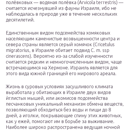
полёвковых — водяная полёвка (Arvicola terrestris) —
считается исчезнувшей из фауны Израиля, ибо не
наблюдалась в природе уже в течение нескольких
десятилетий.
Единственным видом подсемейства хомяковых
населяющим каменистые возвышенности центра и
севера страны является серый хомячок (Cricetulus
migratorius, в Израиле обитает подвид C. m. ssp
cinerascens). Вероятно из-за слабой изученности
считается редким и немногочисленным видом, чаще
встречающимся на Хермоне. Израиль является для
этого вида южной границей его мирового ареала.
Жизнь в суровых условиях засушливого климата
выработала у обитающих в Израиле двух видов
ѝглистых мышей, или акомисов подсемейства
песчанковых уникальный механизм обмена веществ,
позволяющий обходиться без воды и пищи до 8
дней, а иголки, покрывающие спину этих животных,
как у ежей, помогают им в борьбе за выживание.
Наиболее широко распространена ведущая ночной