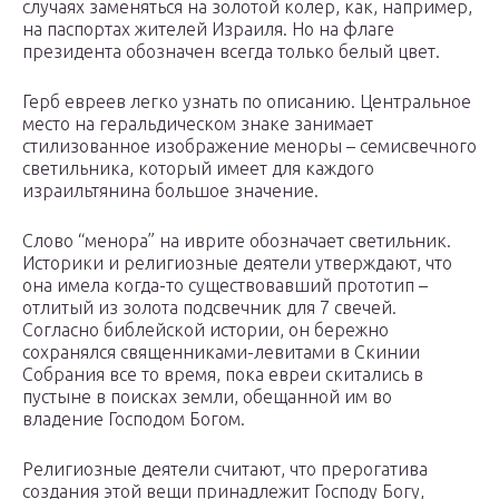
случаях заменяться на золотой колер, как, например,
на паспортах жителей Израиля. Но на флаге
президента обозначен всегда только белый цвет.
Герб евреев легко узнать по описанию. Центральное
место на геральдическом знаке занимает
стилизованное изображение меноры – семисвечного
светильника, который имеет для каждого
израильтянина большое значение.
Слово “менора” на иврите обозначает светильник.
Историки и религиозные деятели утверждают, что
она имела когда-то существовавший прототип –
отлитый из золота подсвечник для 7 свечей.
Согласно библейской истории, он бережно
сохранялся священниками-левитами в Скинии
Собрания все то время, пока евреи скитались в
пустыне в поисках земли, обещанной им во
владение Господом Богом.
Религиозные деятели считают, что прерогатива
создания этой вещи принадлежит Господу Богу,