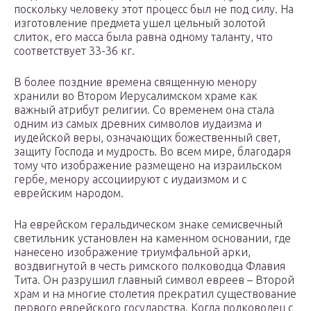
поскольку человеку этот процесс был не под силу. На
изготовление предмета ушел цельный золотой
слиток, его масса была равна одному таланту, что
соответствует 33-36 кг.
В более поздние времена священную менору
хранили во Втором Иерусалимском храме как
важный атрибут религии. Со временем она стала
одним из самых древних символов иудаизма и
иудейской веры, означающих божественный свет,
защиту Господа и мудрость. Во всем мире, благодаря
тому что изображение размещено на израильском
гербе, менору ассоциируют с иудаизмом и с
еврейским народом.
На еврейском геральдическом знаке семисвечный
светильник установлен на каменном основании, где
нанесено изображение триумфальной арки,
воздвигнутой в честь римского полководца Флавия
Тита. Он разрушил главный символ евреев – Второй
храм и на многие столетия прекратил существование
первого еврейского государства. Когда полководец с