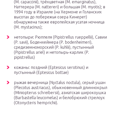
(M. capaccinii), трёхцветная (M. emarginatus),
Наттерера (M. nattereri) и большая (M. myotis); в
1994 году в Израиле (на Хермоне и Голанских
высотах до побережья озера Кинерет)
обнаружена также европейская усатая ночница
(M. mystacinus);
нетопыри: Рюппеля (Pipistrellus rueppellii), Савии
(P. savii), Боденхеймера (P. bodenheimeri),
средиземноморский (P. kuhlii), пустынный
(Pipistrellus ariel) и нетопырь-карлик (P.
pipistrellus)
кожаны: поздний (Eptesicus serotinus) и
пустынный (Eptesicus bottae)
рыжая вечерница (Nyctalus noctula), серый ушан
(Plecotus austriacus), обыкновенный длиннокрыл
(Miniopterus schreibersii), азиатская широкоушка
(Barbastella leucomelas) и белобрюхий стрелоух
(Otonycteris hemprichii).