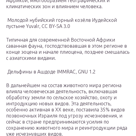
Африкой, многообразием географических и
климатических зон и влиянием человека.
Молодой нубийский горный козёлв Иудейской
пустыне Yuvalr, CC BY-SA 3.0
Типичная для современной Восточной Африки
саванная фауна, господствовавшая в этом регионе в
конце эоцена и начале плиоцена, позднее смешалась
с азиатскими видами.
Дельфины в Ашдоде IMMRAC, GNU 1.2
В дальнейшем на состав животного мира региона
влияла человеческая деятельность, включавшая
обработку земли по сельское хозяйство, охоту и
интродукцию новых видов. Эта деятельность,
особенно активная в XX веке, поставила 35% видов
позвоночных Израиля под угрозу исчезновения, и
сейчас в стране предпринимаются усилия по
сохранению животного мира и реинтродукции ряда
уже исчезнувших видов.