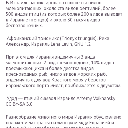
В Израиле зафиксировано свыше ста видов
млекопитающих, около ста видов рептилий, более
500 видов птиц (из которых более 200 видов выводят
в Израиле птенцов) и около 30 тысяч видов
беспозвоночных.
Африканский трионикс (Trionyx triunguis). Река
Александр, Израиль Lena Levin, GNU 1.2
При этом для Израиля эндемичны 3 вида
млекопитающих, 2 вида земноводных, 14% видов
пресмыкающихся и более десятка видов
пресноводных рыб; число видов морских рыб,
эндемичных для вод Красного моря у берегов
израильского порта Эйлат, приближается к двумстам.
Удод — птичий символ Израиля Artemy Voikhansky,
CC BY-SA 3.0
Разнообразие животного мира Израиля обусловлено
положением страны на «мосту» между Евразией и