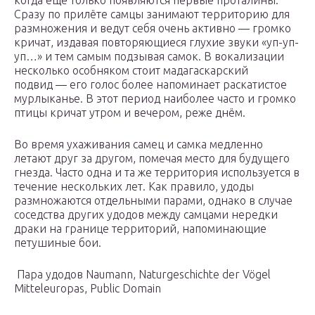
когда ещё только появляются первые проталины.
Сразу по прилёте самцы занимают территорию для
размножения и ведут себя очень активно — громко
кричат, издавая повторяющиеся глухие звуки «уп-уп-
уп…» и тем самым подзывая самок. В вокализации
несколько особняком стоит мадагаскарский
подвид — его голос более напоминает раскатистое
мурлыканье. В этот период наиболее часто и громко
птицы кричат утром и вечером, реже днём.
Во время ухаживания самец и самка медленно
летают друг за другом, помечая место для будущего
гнезда. Часто одна и та же территория используется в
течение нескольких лет. Как правило, удоды
размножаются отдельными парами, однако в случае
соседства других удодов между самцами нередки
драки на границе территорий, напоминающие
петушиные бои.
Пара удодов Naumann, Naturgeschichte der Vögel
Mitteleuropas, Public Domain