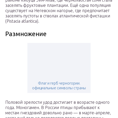
районе кибуца Эйн-Яхав, где чернохвостая соня стала
заселять фруктовые плантации. Ещё одна популяция
существует на Негевском нагорье, где предпочитает
заселять пустоты в стволах атлантической фисташки
(Pistacia atlantica).
Размножение
Флаг и герб черногории.
официальные символы страны
Половой зрелости удод достигает в возрасте одного
года. Моногамен. В России птицы прибывают к
местам гнездовий довольно рано — в марте-апреле,