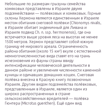
Небольшие по размерам грызуны семейства
хомяковых представлены в Израиле двумя
подсемействами — полёвковых и хомяковых. Горные
склоны Хермона являются единственным в Израиле
местом обитания снеговой полёвки (Chionomys nivalis,
в Израиле обитает эндемичный для Ливана и
Израиля подвид Ch. n. ssp. hermonensis), где она
встречается выше уровня леса на высотах не менее
1500 метров. Хермон представляет собой южную
границу её мирового ареала. Ограниченность
района обитания (около 15 км²) вкупе с естественной
немногочисленностью вида ставят его на грань
исчезновения из фауны страны ввиду
интенсификации человеческой деятельности в
данном районе и увеличения численности каменной
куницы и одичавших домашних кошек. Снеговая
полёвка внесена в Красную книгу позвоночных
Израиля. Другим видом подсемейства полёвковых,
представленным в Израиле, является один из
широко распространенных в стране
сельскохозяйственных вредителей — полёвка
Гюнтера (Microtus guentheri). Ещё один вид