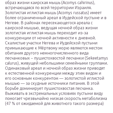
образ жизни каирская мышь (Acomys cahirinus),
встречающаяся по всей территории Израиля.
Золотистая иглистая мышь (Acomys russatus) имеет
более ограниченный ареал в Иудейской пустыне и в
Негеве. В районах пересекающегося ареала с
каирской мышью, ведущая ночной образ жизни
золотистая иглистая мышь переходит из-за
конкуренции от ночной активности к дневной.
Скалистые участки Негева и Иудейской пустыни
примыкающие к Мёртвому морю являются местом
обитания другого немногочисленного вида
песчанковых − пушистохвостой песчанки (Sekeetamys
calurus), живущей небольшими семейными группами.
Одинаковый ареал и ночной образ жизни приводят
к естественной конкуренции между этим видом и
его основным конкурентом — золотистой иглистой
мышью — за скудные источники питания. В этой
борьбе доминирует пушистохвостая песчанка.
Выживать в экстремальных условиях пустыни виду
помогает чрезвычайно низкая скорость метаболизма
(47 % от ожидаемой для животного такого размера)