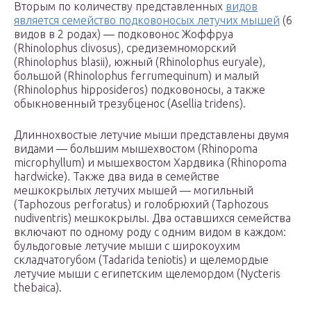
Вторым по количеству представленных
видов
является семейство подковоносых летучих мышей
(6
видов в 2 родах) — подковонос Жоффруа
(Rhinolophus clivosus), средиземноморский
(Rhinolophus blasii), южный (Rhinolophus euryale),
большой (Rhinolophus ferrumequinum) и малый
(Rhinolophus hipposideros) подковоносы, а также
обыкновенный трезубценос (Asellia tridens).
Длиннохвостые летучие мыши представлены двумя
видами — большим мышехвостом (Rhinopoma
microphyllum) и мышехвостом Хардвика (Rhinopoma
hardwicke). Также два вида в семействе
мешкокрылых летучих мышей — могильный
(Taphozous perforatus) и голобрюхий (Taphozous
nudiventris) мешкокрылы. Два оставшихся семейства
включают по одному роду с одним видом в каждом:
бульдоговые летучие мыши с широкоухим
складчатогубом (Tadarida teniotis) и щелемордые
летучие мыши с египетским щелемордом (Nycteris
thebaica).