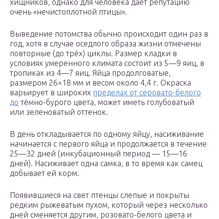
хищников, однако для человека даёт репутацию
очень «нечистоплотной птицы».
Выведение потомства обычно происходит один раз в
год, хотя в случае оседлого образа жизни отмечены
повторные (до трёх) циклы. Размер кладки в
условиях умеренного климата состоит из 5—9 яиц, в
тропиках из 4—7 яиц. Яйца продолговатые,
размером 26×18 мм и весом около 4,4 г. Окраска
варьирует в широких
пределах от серовато-белого
до
тёмно-бурого цвета, может иметь голубоватый
или зеленоватый оттенок.
В день откладывается по одному яйцу, насиживание
начинается с первого яйца и продолжается в течение
25—32 дней (инкубационный период — 15—16
дней). Насиживает одна самка, в то время как самец
добывает ей корм.
Появившиеся на свет птенцы слепые и покрыты
редким рыжеватым пухом, который через несколько
дней сменяется другим, розовато-белого цвета и