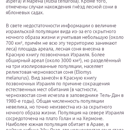
aspera) и марена (Rubia tenuifolia). Кроме того,
отмечены случаи нахождения гнёзд лесной сони в
яблоневых садах.
В свете недостаточности информации о величине
израильской популяции вида из-за его скрытного
ночного образа жизни и учитывая небольшую (около
700 км², причём не всю эту территорию занимают
леса) площадь ареала, лесная соня внесена в
Красную книгу позвоночных Израиля. Более
обширный ареал (около 3000 км²), но разделённый
на три изолированные популяции, населяет
реликтовая чернохвостая соня (Eliomys
melanurus). Вид занесён в Красную книгу
позвоночных Израиля по причине сокращения
естественных мест обитания (в частности,
чернохвостая соня исчезла в заповеднике Тель-Дан в
1980-е годы). Общая численность популяции
невелика, но точно неизвестна из-за скрытного
ночного образа жизни. Популяция на севере Израиля
сосредоточена на плато Голан и на Хермоне.
Наиболее южная популяция обитает в Араве, в