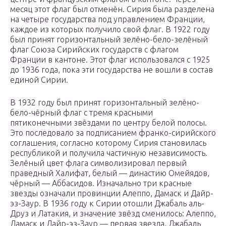
месяц этот флаг был отменён. Сирия была разделена
на четыре государства под управлением Франции,
каждое из которых получило свой флаг. В 1922 году
был принят горизонтальный зелёно-бело-зелёный
флаг Союза Сирийских государств с флагом
Франции в кантоне. Этот флаг использовался с 1925
до 1936 года, пока эти государства не вошли в состав
единой Сирии.
В 1932 году был принят горизонтальный зелёно-
бело-чёрный флаг с тремя красными
пятиконечными звёздами по центру белой полосы.
Это последовало за подписанием франко-сирийского
соглашения, согласно которому Сирия становилась
республикой и получила частичную независимость.
Зелёный цвет флага символизировал первый
праведный Халифат, белый — династию Омейядов,
чёрный — Аббасидов. Изначально три красные
звезды означали провинции Алеппо, Дамаск и Дайр-
эз-Заур. В 1936 году к Сирии отошли Джабаль аль-
Друз и Латакия, и значение звёзд сменилось: Алеппо,
Дамаск и Дайр-эз-Заур — первая звезда, Джабаль