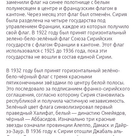
заменили флаг на синее полотнище с белым
полумесяцем в центре и французским флагом в
кантоне. Через месяц этот флаг был отменён. Сирия
была разделена на четыре государства под
управлением Франции, каждое из которых получило
свой флаг. В 1922 году был принят горизонтальный
зелено-бело-зелёный флаг Союза Сирийских
государств с флагом Франции в кантоне. Этот флаг
использовался с 1925 до 1936 года, пока эти
государства не вошли в состав единой Сирии.
В 1932 году был принят горизонтальный зелёно-
бело-чёрный флаг с тремя красными
пятиконечными звёздами по центру белой полосы.
Это последовало за подписанием франко-сирийского
соглашения, согласно которому Сирия становилась
республикой и получила частичную независимость.
Зелёный цвет флага символизировал первый
праведный Халифат, белый — династию Омейядов,
чёрный — Аббасидов. Изначально три красные
звезды означали провинции Алеппо, Дамаск и Дайр-
эз-Заур. В 1936 году к Сирии отошли Джабаль аль-