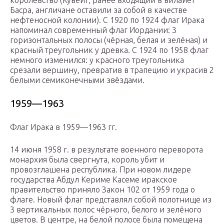
королевство (Кувейт, ранее входящий в вилайет
Басра, англичане оставили за собой в качестве
нефтеносной колонии). С 1920 по 1924 флаг Ирака
напоминал современный флаг Иордании: 3
горизонтальных полосы (чёрная, белая и зелёная) и
красный треугольник у древка. С 1924 по 1958 флаг
немного изменился: у красного треугольника
срезали вершину, превратив в трапецию и украсив 2
белыми семиконечными звёздами.
1959—1963
Флаг Ирака в 1959—1963 гг.
14 июня 1958 г. в результате военного переворота
монархия была свергнута, король убит и
провозглашена республика. При новом лидере
государства Абдул Кериме Касеме иракское
правительство приняло Закон 102 от 1959 года о
флаге. Новый флаг представлял собой полотнище из
3 вертикальных полос чёрного, белого и зелёного
цветов. В центре, на белой полосе была помещена