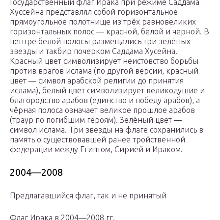
Государственный флаг Ирака при режиме Саддама
Хуссейна представлял собой горизонтальное
прямоугольное полотнище из трёх равновеликих
горизонтальных полос — красной, белой и чёрной. В
центре белой полосы размещались три зелёных
звезды и такбир почерком Саддама Хусейна.
Красный цвет символизирует неистовство борьбы
против врагов ислама (по другой версии, красный
цвет — символ арабской религии до принятия
ислама), белый цвет символизирует великодушие и
благородство арабов (единство и победу арабов), а
чёрная полоса означает великое прошлое арабов
(траур по погибшим героям). Зелёный цвет —
символ ислама. Три звезды на флаге сохранились в
память о существовавшей ранее тройственной
федерации между Египтом, Сирией и Ираком.
2004—2008
Предлагавшийся флаг, так и не принятый
Флаг Ирака в 2004—2008 гг.