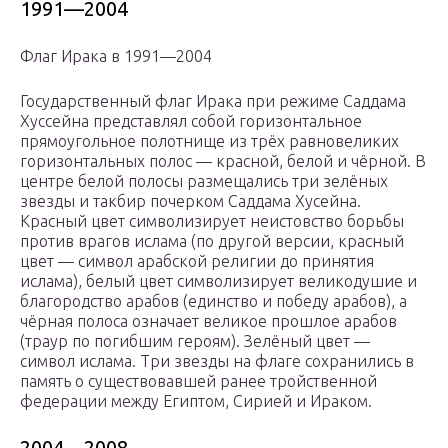
1991—2004
Флаг Ирака в 1991—2004
Государственный флаг Ирака при режиме Саддама
Хуссейна представлял собой горизонтальное
прямоугольное полотнище из трёх равновеликих
горизонтальных полос — красной, белой и чёрной. В
центре белой полосы размещались три зелёных
звезды и такбир почерком Саддама Хусейна.
Красный цвет символизирует неистовство борьбы
против врагов ислама (по другой версии, красный
цвет — символ арабской религии до принятия
ислама), белый цвет символизирует великодушие и
благородство арабов (единство и победу арабов), а
чёрная полоса означает великое прошлое арабов
(траур по погибшим героям). Зелёный цвет —
символ ислама. Три звезды на флаге сохранились в
память о существовавшей ранее тройственной
федерации между Египтом, Сирией и Ираком.
2004—2008