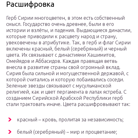
Расшифровка
Герб Сирии многоцветен, в этом есть собственный
смысл. Государство очень древнее, были в его
истории и взлёты, и падения. Выдающиеся династии,
которые приводили к расцвету народ и страну,
увековечены в атрибутике. Так, в герб и флаг Сирии
включены красный, белый (серебряный) и черный
цвета. Их связывают с династиями Хашимитов,
Омейядов и Аббасидов. Каждая правящая ветвь
внесла в развитие страны свой огромный вклад.
Сирия была сильной и могущественной державой, с
которой считались и которую побаивались соседи.
Зеленые звезды связывают с мусульманской
религией, как и цвет пергамента в лапах ястреба. С
созданием Сирийской Арабской Республики герб
стали трактовать иначе. Цвета расшифровывают так:
красный – кровь, пролитая за независимость;
белый (серебряный) – мир и процветание;