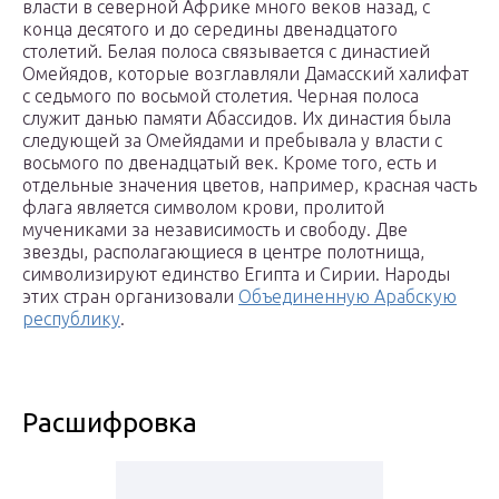
власти в северной Африке много веков назад, с
конца десятого и до середины двенадцатого
столетий. Белая полоса связывается с династией
Омейядов, которые возглавляли Дамасский халифат
с седьмого по восьмой столетия. Черная полоса
служит данью памяти Абассидов. Их династия была
следующей за Омейядами и пребывала у власти с
восьмого по двенадцатый век. Кроме того, есть и
отдельные значения цветов, например, красная часть
флага является символом крови, пролитой
мучениками за независимость и свободу. Две
звезды, располагающиеся в центре полотнища,
символизируют единство Египта и Сирии. Народы
этих стран организовали
Объединенную Арабскую
республику
.
Расшифровка