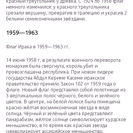
красный треугольник у древка. С 1924 по 1958 флаг
немного изменился: у красного треугольника
срезали вершину, превратив в трапецию и украсив 2
белыми семиконечными звёздами.
1959—1963
Флаг Ирака в 1959—1963 гг.
14 июня 1958 г. в результате военного переворота
монархия была свергнута, король убит и
провозглашена республика. При новом лидере
государства Абдул Кериме Касеме иракское
правительство приняло Закон 102 от 1959 года о
флаге. Новый флаг представлял собой полотнище из
3 вертикальных полос чёрного, белого и зелёного
цветов. В центре, на белой полосе была помещена
красно-жёлтая восьмиконечная звезда в виде
солнца. Чёрный и зелёный цвета представляют
панарабизм, жёлтое солнце символизирует курдское
меньшинство, в то время как красная звезда
символизирует ассирийское меньшинство.