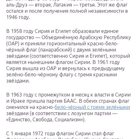
аль-Друз — вторая, Латакия — третья. Этот же флаг
остался и после получения полной независимости в
1946 году.
В 1958 году Сирия и Египет образовали единое
государство — Объединённую Арабскую Республику
(ОАР) и приняли горизонтальный красно-бело-
чёрный флаг (панарабский) с двумя зелёными
звёздами (соответственно Сирия и Египет), который
является нынешним флагом Сирии. В 1961 году
Сирия вышла из ОАР и вернулась к предыдущему
зелёно-бело-чёрному флагу с тремя красными
звёздами.
В 1963 году с промежутком в месяц к власти в Сирии
и Ираке пришла партия БААС. В обеих странах флаг
сменился на красно-
бело-чёрный с тремя зелёными
звёздами (в соответствии с лозунгом партии —
«Единство, Свобода, Социализм»).
С 1 января 1972 года флагом Сирии стал флаг