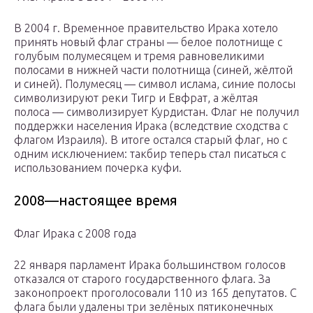
В 2004 г. Временное правительство Ирака хотело
принять новый флаг страны — белое полотнище с
голубым полумесяцем и тремя равновеликими
полосами в нижней части полотнища (синей, жёлтой
и синей). Полумесяц — символ ислама, синие полосы
символизируют реки Тигр и Евфрат, а жёлтая
полоса — символизирует Курдистан. Флаг не получил
поддержки населения Ирака (вследствие сходства с
флагом Израиля). В итоге остался старый флаг, но с
одним исключением: такбир теперь стал писаться с
использованием почерка куфи.
2008—настоящее время
Флаг Ирака с 2008 года
22 января парламент Ирака большинством голосов
отказался от старого государственного флага. За
законопроект проголосовали 110 из 165 депутатов. С
флага были удалены три зелёных пятиконечных