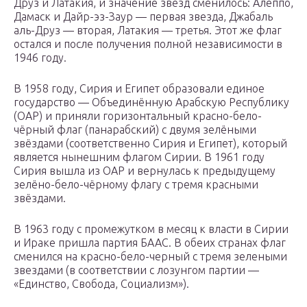
Друз и Латакия, и значение звёзд сменилось: Алеппо,
Дамаск и Дайр-эз-Заур — первая звезда, Джабаль
аль-Друз — вторая, Латакия — третья. Этот же флаг
остался и после получения полной независимости в
1946 году.
В 1958 году, Сирия и Египет образовали единое
государство — Объединённую Арабскую Республику
(ОАР) и приняли горизонтальный красно-бело-
чёрный флаг (панарабский) с двумя зелёными
звёздами (соответственно Сирия и Египет), который
является нынешним флагом Сирии. В 1961 году
Сирия вышла из ОАР и вернулась к предыдущему
зелёно-бело-чёрному флагу с тремя красными
звёздами.
В 1963 году с промежутком в месяц к власти в Сирии
и Ираке пришла партия БААС. В обеих странах флаг
сменился на красно-бело-черный с тремя зелеными
звездами (в соответствии с лозунгом партии —
«Единство, Свобода, Социализм»).