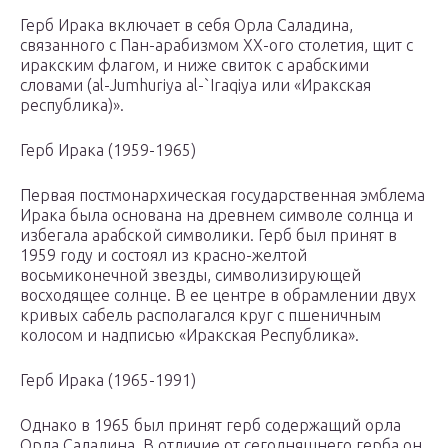
Герб Ирака включает в себя Орла Саладина,
связанного с Пан-арабизмом XX-ого столетия, щит с
иракским флагом, и ниже свиток с арабскими
словами (al-Jumhuriya al-`Iraqiya или «Иракская
республика)».
Герб Ирака (1959-1965)
Первая постмонархическая государственная эмблема
Ирака была основана на древнем символе солнца и
избегала арабской символики. Герб был принят в
1959 году и состоял из красно-желтой
восьмиконечной звезды, символизирующей
восходящее солнце. В ее центре в обрамлении двух
кривых сабель располагался круг с пшеничным
колосом и надписью «Иракская Республика».
Герб Ирака (1965-1991)
Однако в 1965 был принят герб содержащий орла
Орла Саладина. В отличие от сегодняшнего герба он