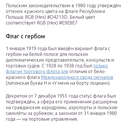
Польским законодательством в 1980 году утверждён
оттенок красного цвета на флаге Республики
Польша: RGB (Hex) #D4213D. Белый цвет
соответствует RGB (Hex) #E9E8E7
Флаг с гербом
1 января 1919 года был введён вариант флага с
гербом на белой полосе для польских
дипломатических представительств, консульств и
торговых судов. С 1928 по 1938 год был
только
флагом торгового флота для
отличия от бело-
красного флага
Международного свода сигналов
(латинская буква H и «У меня на борту лоцман»).
Декретом от 7 декабря 1955 года статус флага был
подтверждён, а сфера его применения расширена
на гражданские аэродромы, аэропорты и польские
самолёты за рубежом, а законом от 31 января 1980
года — на портовые управления.