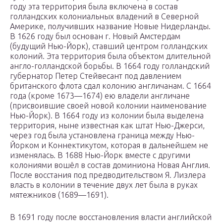
году эта территория была включена в состав
голландских колониальных владений в Северной
Америке, получивших название Новые Нидерланды.
В 1626 году был основан г. Новый Амстердам
(будущий Нью-Йорк), ставший центром голландских
колоний. Эта территория была объектом длительной
англо-голландской борьбы. В 1664 году голландский
губернатор Петер Стейвесант под давлением
британского флота сдал колонию англичанам. С 1664
года (кроме 1673—1674) ею владели англичане
(присвоившие своей новой колонии наименование
Нью-Йорк). В 1664 году из колонии была выделена
территория, ныне известная как штат Нью-Джерси,
через год была установлена граница между Нью-
Йорком и Коннектикутом, которая в дальнейшем не
изменялась. В 1688 Нью-Йорк вместе с другими
колониями вошёл в состав доминиона Новая Англия.
После восстания под предводительством Я. Лизлера
власть в колонии в течение двух лет была в руках
мятежников (1689—1691).
В 1691 году после восстановления власти английской