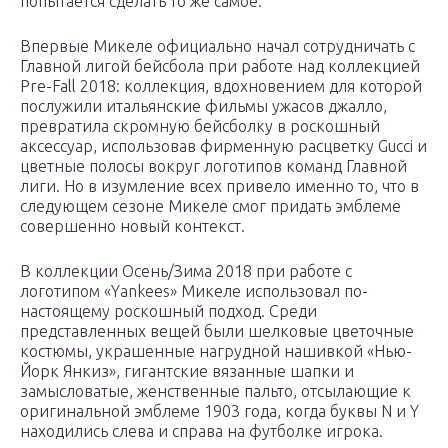
попытается сделать то же самое.
Впервые Микеле официально начал сотрудничать с
Главной лигой бейсбола при работе над коллекцией
Pre-Fall 2018: коллекция, вдохновением для которой
послужили итальянские фильмы ужасов джалло,
превратила скромную бейсболку в роскошный
аксессуар, использовав фирменную расцветку Gucci и
цветные полосы вокруг логотипов команд Главной
лиги. Но в изумление всех привело именно то, что в
следующем сезоне Микеле смог придать эмблеме
совершенно новый контекст.
В коллекции Осень/Зима 2018 при работе с
логотипом «Yankees» Микеле использовал по-
настоящему роскошный подход. Среди
представленных вещей были шелковые цветочные
костюмы, украшенные нагрудной нашивкой «Нью-
Йорк Янкиз», гигантские вязанные шапки и
замысловатые, женственные пальто, отсылающие к
оригинальной эмблеме 1903 года, когда буквы N и Y
находились слева и справа на футболке игрока.