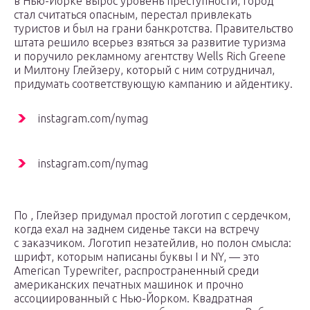
в Нью-Йорке вырос уровень преступности, город
стал считаться опасным, перестал привлекать
туристов и был на грани банкротства. Правительство
штата решило всерьез взяться за развитие туризма
и поручило рекламному агентству Wells Rich Greene
и Милтону Глейзеру, который с ним сотрудничал,
придумать соответствующую кампанию и айдентику.
instagram.com/nymag
instagram.com/nymag
По , Глейзер придумал простой логотип с сердечком,
когда ехал на заднем сиденье такси на встречу
с заказчиком. Логотип незатейлив, но полон смысла:
шрифт, которым написаны буквы I и NY, — это
American Typewriter, распространенный среди
американских печатных машинок и прочно
ассоциированный с Нью-Йорком. Квадратная