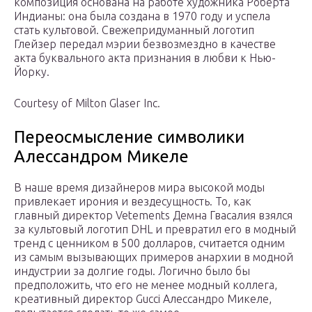
композиция основана на работе художника Роберта
Индианы: она была создана в 1970 году и успела
стать культовой. Свежепридуманный логотип
Глейзер передал мэрии безвозмездно в качестве
акта буквального акта признания в любви к Нью-
Йорку.
Courtesy of Milton Glaser Inc.
Переосмысление символики
Алессандром Микеле
В наше время дизайнеров мира высокой моды
привлекает ирония и вездесущность. То, как
главный директор Vetements Демна Гвасалия взялся
за культовый логотип DHL и превратил его в модный
тренд с ценником в 500 долларов, считается одним
из самым вызывающих примеров анархии в модной
индустрии за долгие годы. Логично было бы
предположить, что его не менее модный коллега,
креативный директор Gucci Алессандро Микеле,