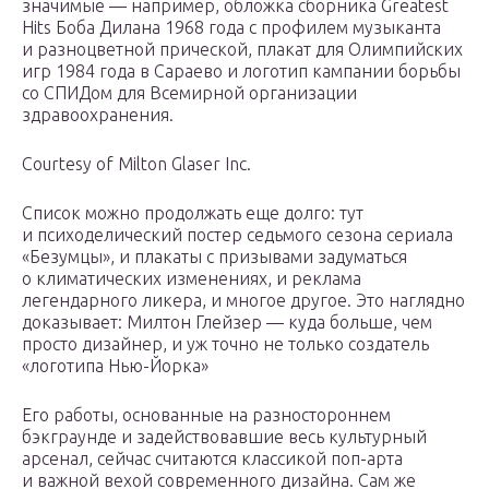
значимые — например, обложка сборника Greatest
Hits Боба Дилана 1968 года с профилем музыканта
и разноцветной прической, плакат для Олимпийских
игр 1984 года в Сараево и логотип кампании борьбы
со СПИДом для Всемирной организации
здравоохранения.
Courtesy of Milton Glaser Inc.
Список можно продолжать еще долго: тут
и психоделический постер седьмого сезона сериала
«Безумцы», и плакаты с призывами задуматься
о климатических изменениях, и реклама
легендарного ликера, и многое другое. Это наглядно
доказывает: Милтон Глейзер — куда больше, чем
просто дизайнер, и уж точно не только создатель
«логотипа Нью-Йорка»
Его работы, основанные на разностороннем
бэкграунде и задействовавшие весь культурный
арсенал, сейчас считаются классикой поп-арта
и важной вехой современного дизайна. Сам же