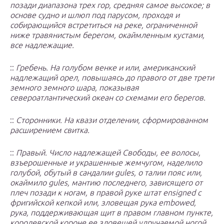
позади диапазона трех гор, средняя самое высокое; в
основе судно и шлюп под парусом, проходя и
собирающийся встретиться на реке, ограниченной
ниже травянистым берегом, окаймленным кустами,
все надлежащие.
::
Гребень. На голубом венке и или, американский
надлежащий орел, повышаясь до правого от две трети
земного земного шара, показывая
североатлантический океан со схемами его берегов.
::
Сторонники. На квази отделении, сформированном
расширением свитка.
::
Правый. Число надлежащей Свободы, ее волосы,
взъерошенные и украшенные жемчугом, наделило
голубой, обутый в сандалии gules, о талии пояс или,
окаймило gules, мантию последнего, зависящего от
плеч позади к ногам, в правой руке штат ensigned с
фригийской кепкой или, зловещая рука embowed,
рука, поддерживающая щит в правом главном пункте,
королевской короне ее зловещей удручаемой ногой.