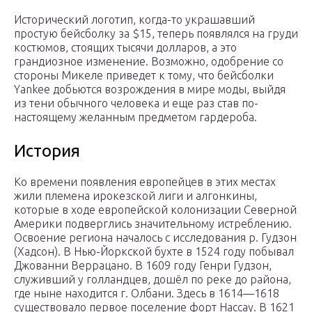
Исторический логотип, когда-то украшавший
простую бейсболку за $15, теперь появлялся на груди
костюмов, стоящих тысячи долларов, а это
грандиозное изменение. Возможно, одобрение со
стороны Микеле приведет к тому, что бейсболки
Yankee добьются возрождения в мире моды, выйдя
из тени обычного человека и еще раз став по-
настоящему желанным предметом гардероба.
История
Ко времени появления европейцев в этих местах
жили племена ирокезской лиги и алгонкины,
которые в ходе европейской колонизации Северной
Америки подверглись значительному истреблению.
Освоение региона началось с исследования р. Гудзон
(Хадсон). В Нью-Йоркской бухте в 1524 году побывал
Джованни Веррацано. В 1609 году Генри Гудзон,
служивший у голландцев, дошёл по реке до района,
где ныне находится г. Олбани. Здесь в 1614—1618
существовало первое поселение форт Нассау. В 1621