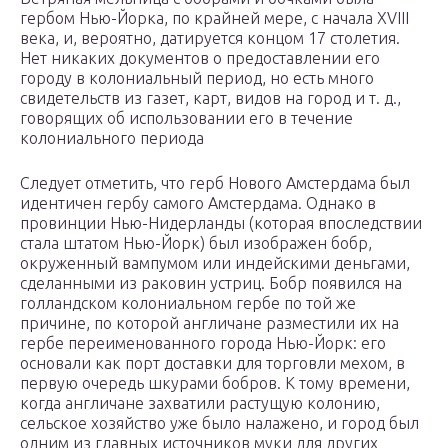
гербом Нью-Йорка, по крайней мере, с начала XVIII
века, и, вероятно, датируется концом 17 столетия.
Нет никаких документов о предоставлении его
городу в колониальный период, но есть много
свидетельств из газет, карт, видов на город и т. д.,
говорящих об использовании его в течение
колониального периода
Следует отметить, что герб Нового Амстердама был
идентичен гербу самого Амстердама. Однако в
провинции Нью-Нидерланды (которая впоследствии
стала штатом Нью-Йорк) был изображен бобр,
окруженный вампумом или индейскими деньгами,
сделанными из раковин устриц. Бобр появился на
голландском колониальном гербе по той же
причине, по которой англичане разместили их на
гербе переименованного города Нью-Йорк: его
основали как порт доставки для торговли мехом, в
первую очередь шкурами бобров. К тому времени,
когда англичане захватили растущую колонию,
сельское хозяйство уже было налажено, и город был
одним из главных источников муки для других