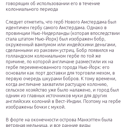
говорящих об использовании его в течение
колониального периода
Следует отметить, что герб Нового Амстердама был
идентичен гербу самого Амстердама. Однако в
провинции Нью-Нидерланды (которая впоследствии
стала штатом Нью-Йорк) был изображен бобр,
окруженный вампумом или индейскими деньгами,
сделанными из раковин устриц. Бобр появился на
голландском колониальном гербе по той же
причине, по которой англичане разместили их на
гербе переименованного города Нью-Йорк: его
основали как порт доставки для торговли мехом, в
первую очередь шкурами бобров. К тому времени,
когда англичане захватили растущую колонию,
сельское хозяйство уже было налажено, и город был
одним из главных источников муки для других
английских колоний в Вест-Индии. Поэтому на гербе
изображены бочки с мукой.
В форте на оконечности острова Манхэттен была
ветряная мельница, и все ранние виды