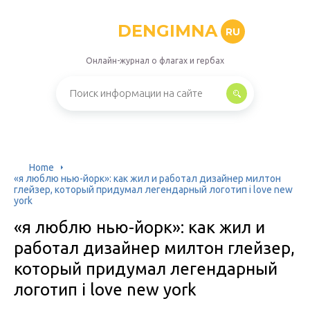
DENGIMNA
RU
Онлайн-журнал о флагах и гербах
Home
«я люблю нью-йорк»: как жил и работал дизайнер милтон
глейзер, который придумал легендарный логотип i love new
york
«я люблю нью-йорк»: как жил и
работал дизайнер милтон глейзер,
который придумал легендарный
логотип i love new york