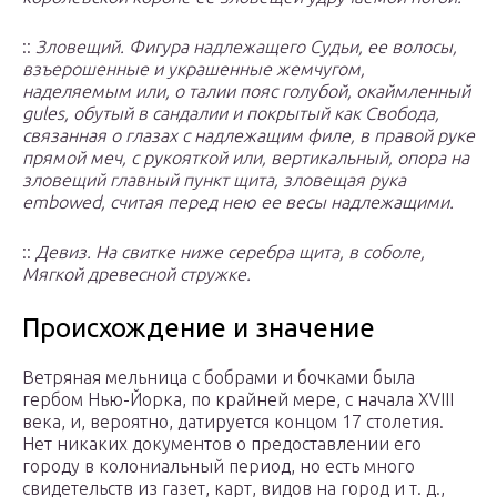
::
Зловещий. Фигура надлежащего Судьи, ее волосы,
взъерошенные и украшенные жемчугом,
наделяемым или, о талии пояс голубой, окаймленный
gules, обутый в сандалии и покрытый как Свобода,
связанная о глазах с надлежащим филе, в правой руке
прямой меч, с рукояткой или, вертикальный, опора на
зловещий главный пункт щита, зловещая рука
embowed, считая перед нею ее весы надлежащими.
::
Девиз. На свитке ниже серебра щита, в соболе,
Мягкой древесной стружке.
Происхождение и значение
Ветряная мельница с бобрами и бочками была
гербом Нью-Йорка, по крайней мере, с начала XVIII
века, и, вероятно, датируется концом 17 столетия.
Нет никаких документов о предоставлении его
городу в колониальный период, но есть много
свидетельств из газет, карт, видов на город и т. д.,