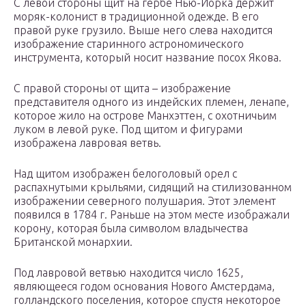
С левой стороны щит на гербе Нью-Йорка держит
моряк-колонист в традиционной одежде. В его
правой руке грузило. Выше него слева находится
изображение старинного астрономического
инструмента, который носит название посох Якова.
С правой стороны от щита – изображение
представителя одного из индейских племен, ленапе,
которое жило на острове Манхэттен, с охотничьим
луком в левой руке. Под щитом и фигурами
изображена лавровая ветвь.
Над щитом изображен белоголовый орел с
распахнутыми крыльями, сидящий на стилизованном
изображении северного полушария. Этот элемент
появился в 1784 г. Раньше на этом месте изображали
корону, которая была символом владычества
Британской монархии.
Под лавровой ветвью находится число 1625,
являющееся годом основания Нового Амстердама,
голландского поселения, которое спустя некоторое