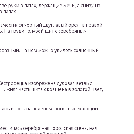
ве руки в латах, держащие мечи, а снизу на
в лапах.
зместился черный двуглавый орел, в правой
ь. На груди голубой щит с серебряным
образный. На нем можно увидеть солнечный
Сестрорецка изображена дубовая ветвь с
Нижняя часть щита окрашена в золотой цвет,
бряный лось на зеленом фоне, высекающий
естилась серебряная городская стена, над