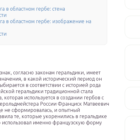
а в областном гербе: стена
сти
а в областном гербе: изображение на
сти
нак, согласно законам геральдики, имеет
значения, в какой исторический период он
ыбирается в соответствии с историей рода
сийской геральдики традиционной стала
 которая используется в создании гербов с
 герольдмейстера России Франциск Матвеевич
ще не сформировалась, и опытный
равила те, которые укоренились в геральдике
го использовал именно французскую форму