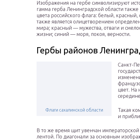
Изображения на гербе символизируют ист
гамма герба Ленинградской области также
цвета российского флага: белый, красный, 
также является олицетворением определе
мира; красный — мужества, отваги и смело
жизни; синий — моря, покоя, верности.
Гербы районов Ленингра
Санкт-Пе
государс
изменени
француз
цвет. На
середине
Такая ко
Флаги сахалинской области
и прибли
В то же время щит увенчан императорской
лентой. По диагонали за основным изображ