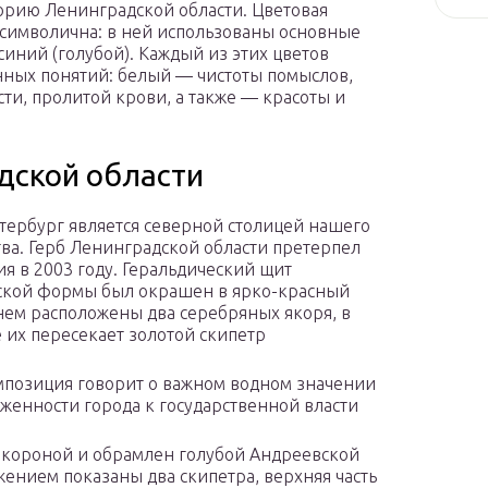
орию Ленинградской области. Цветовая
 символична: в ней использованы основные
синий (голубой). Каждый из этих цветов
нных понятий: белый — чистоты помыслов,
сти, пролитой крови, а также — красоты и
дской области
тербург является северной столицей нашего
тва. Герб Ленинградской области претерпел
я в 2003 году. Геральдический щит
ской формы был окрашен в ярко-красный
 нем расположены два серебряных якоря, в
 их пересекает золотой скипетр
мпозиция говорит о важном водном значении
женности города к государственной власти
 короной и обрамлен голубой Андреевской
ением показаны два скипетра, верхняя часть