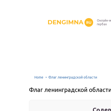
DENGIMNA
Онлайн-ж
RU
гербах
Home
Флаг ленинградской области
Флаг ленинградской област
Содер