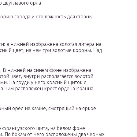
о двуглавого орла
орию города и его важность для страны
ти: в нижней изображена золотая литера на
сный цвет, на нем три золотые короны. Над
ти. В нижней на синем фоне изображена
той цвет, внутри располагается золотой
и. На груди у него красный щиток с
за ним расположен крест ордена Иоанна
рный орел на камне, смотрящий на яркое
 французского щита, на белом фоне
и. По бокам от него расположены два черных