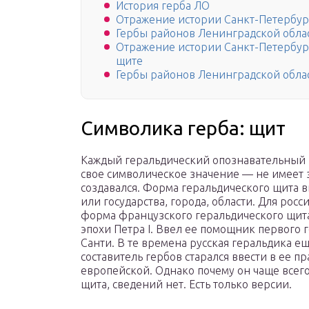
История герба ЛО
Отражение истории Санкт-Петербург
Гербы районов Ленинградской обла
Отражение истории Санкт-Петербург
щите
Гербы районов Ленинградской обла
Символика герба: щит
Каждый геральдический опознавательный з
свое символическое значение — не имеет 
создавался. Форма геральдического щита в
или государства, города, области. Для рос
форма французского геральдического щита,
эпохи Петра I. Ввел ее помощник первого
Санти. В те времена русская геральдика е
составитель гербов старался ввести в ее п
европейской. Однако почему он чаще все
щита, сведений нет. Есть только версии.