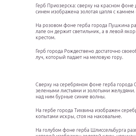
Герб Приозерска: сверху на красном фоне д
синем изображена золотая цапля с камнем 
На розовом фоне герба города Пушкина ра
лапе он держит светильник, а в левой якор
крестом.
Герб города Рождествено достаточно свое
луч, который падает на меловую гору.
Сверху на серебряном фоне герба города 
зелеными листьями и золотыми желудями. 
над ним бурные синие волны.
На гербе города Тихвина изображен сере
копытами искры, стоя на наковальне.
На голубом фоне герба Шлиссельбурга разм