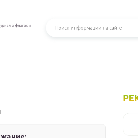
урнал о флагах и
РЕ
и
жание: