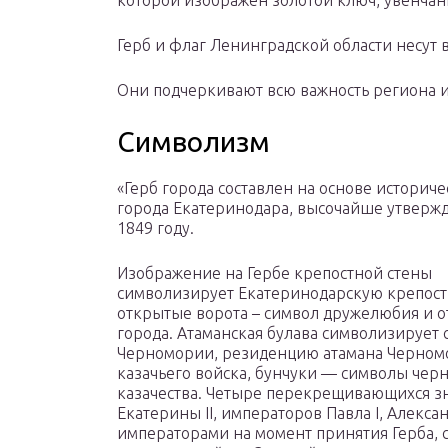
которой изображен золотой ключ, увенча
Герб и флаг Ленинградской области несут 
Они подчеркивают всю важность региона и
Символизм
«Герб города составлен на основе историче
города Екатеринодара, высочайше утверж
1849 году.
Изображение на Гербе крепостной стены
символизирует Екатеринодарскую крепост
открытые ворота – символ дружелюбия и о
города. Атаманская булава символизирует 
Черномории, резиденцию атамана Черном
казачьего войска, бунчуки — символы чер
казачества. Четыре перекрещивающихся з
Екатерины II, императоров Павла I, Алекса
императорами на момент принятия Герба, 