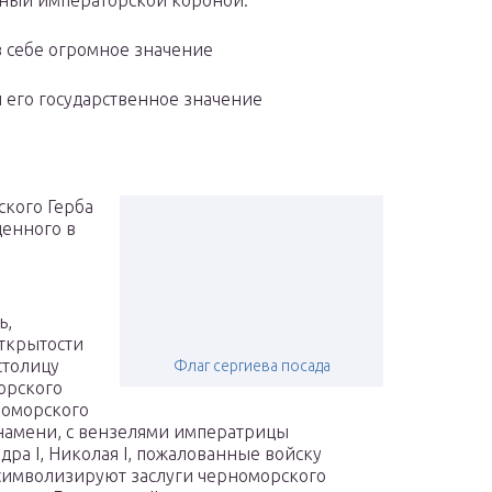
нный императорской короной.
в себе огромное значение
 его государственное значение
ского Герба
денного в
ь,
ткрытости
столицу
Флаг сергиева посада
орского
номорского
намени, с вензелями императрицы
ндра I, Николая I, пожалованные войску
символизируют заслуги черноморского