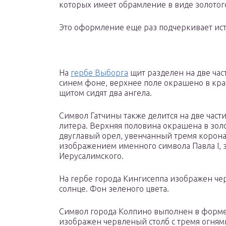
которых имеет обрамление в виде золотог
Это оформление еще раз подчеркивает ист
На
гербе Выборга
щит разделен на две час
синем фоне, верхнее поле окрашено в кра
щитом сидят два ангела.
Символ Гатчины также делится на две час
литера. Верхняя половина окрашена в золо
двуглавый орел, увенчанный тремя коронам
изображением именного символа Павла I, 
Иерусалимского.
На гербе города Кингисеппа изображен че
солнце. Фон зеленого цвета.
Символ города Колпино выполнен в форме
изображен червленый столб с тремя огням