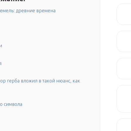
 земель: древние времена
и
я
ор герба вложил в такой нюанс, как
о символа