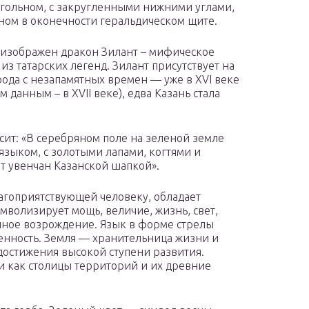
гольном, с закругленными нижними углами,
ном в оконечности геральдическом щите.
 изображен дракон Зилант – мифическое
 из татарских легенд. Зилант присутствует на
рода с незапамятных времен — уже в XVI веке
м данным – в XVII веке), едва Казань стала
сит: «В серебряном поле на зеленой земле
зыком, с золотыми лапами, когтями и
т увенчан Казанской шапкой».
лагоприятствующей человеку, обладает
мволизирует мощь, величие, жизнь, свет,
ечное возрождение. Язык в форме стрелы
ленность. Земля — хранительница жизни и
достижения высокой ступени развития.
ни как столицы территорий и их древние