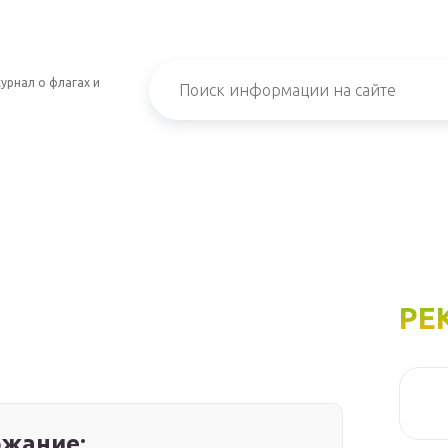
урнал о флагах и
РЕ
жание: